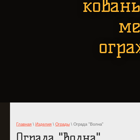
кован
ме
огра
Главная
\
Изделия
\
Ограды
\ Ограда "Волна"
Ограда "Волна"