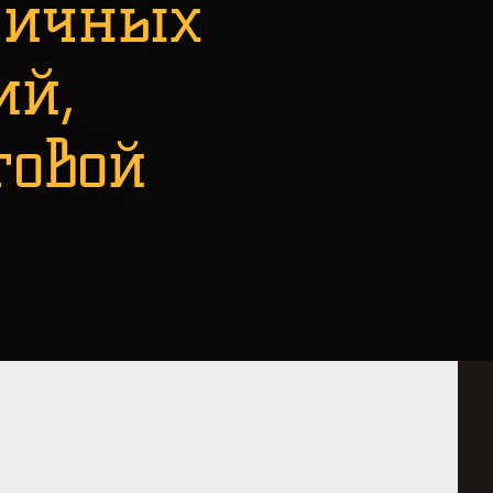
личных
ий,
говой