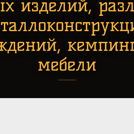
ых изделий, раз
таллоконструкц
ждений, кемпин
мебели