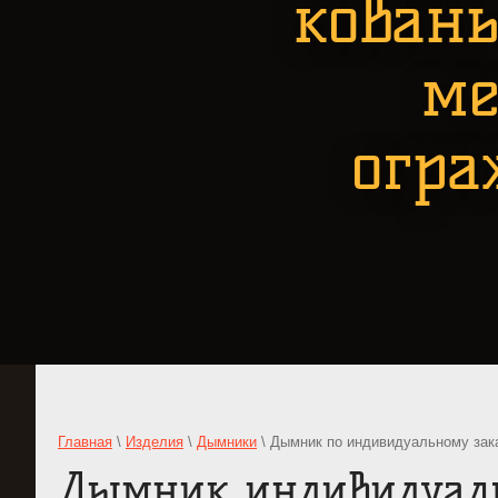
кован
ме
огра
Главная
\
Изделия
\
Дымники
\ Дымник по индивидуальному зак
Дымник индивидуал