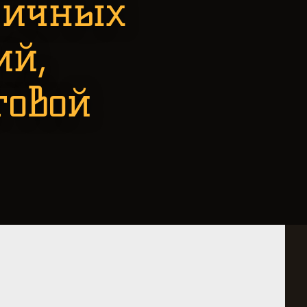
личных
ий,
говой