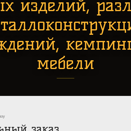
ых изделий, раз
таллоконструкц
ждений, кемпин
мебели
азу
ьный заказ