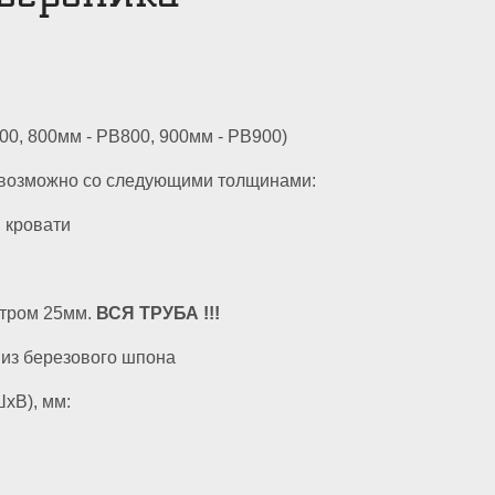
00, 800мм - РВ800, 900мм - РВ900)
 возможно со следующими толщинами:
 кровати
етром 25мм.
ВСЯ ТРУБА !!!
 из березового шпона
хВ), мм: