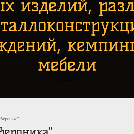
ых изделий, раз
таллоконструкц
ждений, кемпин
мебели
"Вероника"
Вероника"