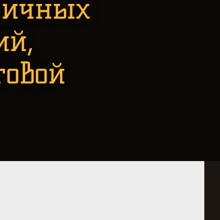
личных
ий,
говой