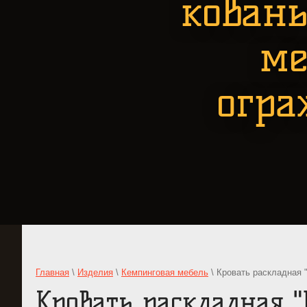
кован
ме
огра
Главная
\
Изделия
\
Кемпинговая мебель
\ Кровать раскладная 
Кровать раскладная "