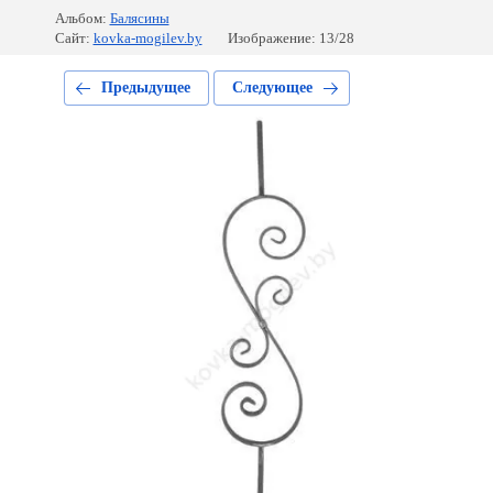
Альбом:
Балясины
Сайт:
kovka-mogilev.by
Изображение: 13/28
Предыдущее
Следующее